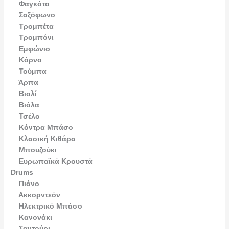
Φαγκότο
Σαξόφωνο
Τρομπέτα
Τρομπόνι
Εμφώνιο
Κόρνο
Τούμπα
Άρπα
Βιολί
Βιόλα
Τσέλο
Κόντρα Μπάσο
Κλασική Κιθάρα
Μπουζούκι
Ευρωπαϊκά Κρουστά
Drums
Πιάνο
Ακκορντεόν
Ηλεκτρικό Mπάσο
Κανονάκι
Σαντούρι