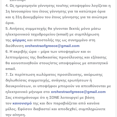
4. Ως ημερομηνία γέννησης του/της υποψηφίου λογίζεται η
1η Ιανουαρίου του έτους γέννησης για τα κατώτερα όρια
και η 31η Δεκεμβρίου του έτους γέννησης για τα ανώτερα
όρια.
5. Αιτήσεις συμμετοχής θα γίνονται δεκτές μόνο μέσω
ηλεκτρονικού ταχυδρομείου (email) με συμπλήρωση
της
φόρμας
και αποστολής της ως συνημμένο στη
διεύθυνση
orchestraofgreece@gmail.com
6. Η ακριβής ώρα – μέρα των υποψηφίων και οι
λεπτομέρειες της διαδικασίας προσέλευσης και εξέτασης
θα κοινοποιηθούν στους/στις υποψηφίους με απαντητικό
email.
7. Σε περίπτωση κωλύματος προσέλευσης, ακύρωσης
δηλωθείσας συμμετοχής, ανάγκης ερωτήσεων ή
διευκρινίσεων, οι υποψήφιοι μπορούν να απευθύνονται με
ηλεκτρονικό μήνυμα στο
orchestraofgreece@gmail.com
Σας επισημάνουμε ότι η ΣΟΝΕ λειτουργεί με βάση
τον
κανονισμό
της και δεν παραβιάζεται από κανένα
μέλος. Εφόσον διαβαστεί και αποδεχθεί, συμπληρώνετε
την αίτηση.